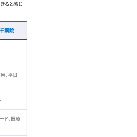
できると感じ
 千葉
院
用、平日
分
ード、医療