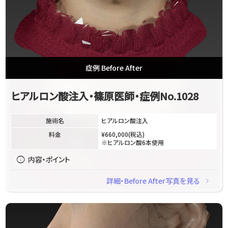
症例 Before After
ヒアルロン酸注入・篠原医師・症例No.1028
施術名
ヒアルロン酸注入
料金
¥660,000(税込)
※ヒアルロン酸6本使用
info
内容・ポイント
navigate_next
詳細・Before After写真を見る