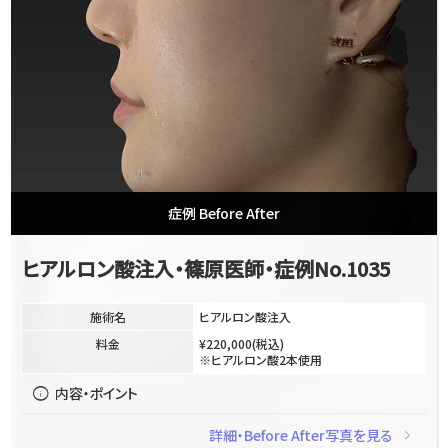
症例 Before After
ヒアルロン酸注入・篠原医師・症例No.1035
施術名
ヒアルロン酸注入
料金
¥220,000(税込)
※ヒアルロン酸2本使用
info
内容・ポイント
navigate_next
詳細・Before After写真を見る