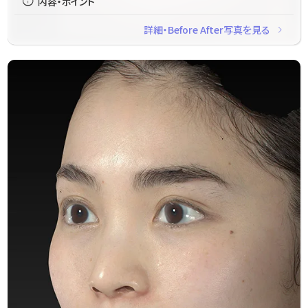
info
内容・ポイント
navigate_next
詳細・Before After写真を見る