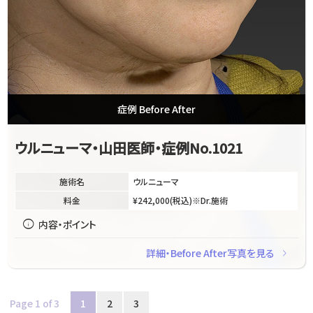
症例 Before After
ウルニューマ・山田医師・症例No.1021
施術名
ウルニューマ
料金
¥242,000(税込)※Dr.施術
info
内容・ポイント
navigate_next
詳細・Before After写真を見る
Page 1 of 3
1
2
3