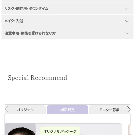
expand_more
リスク・副作用・ダウンタイム
expand_more
メイク・入浴
expand_more
注意事項・施術を受けられない方
Special Recommend
オリジナル
初回限定
モニター募集
初回限定プラン