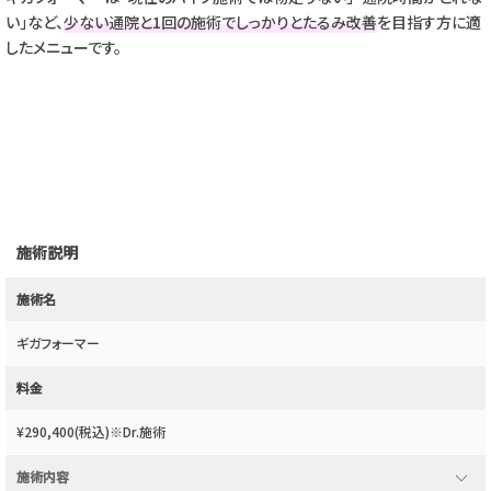
い」など、
少ない通院と1回の施術でしっかりとたるみ改善
を目指す方に適
したメニューです。
施術説明
施術名
ギガフォーマー
料金
¥290,400(税込)※Dr.施術
expand_more
施術内容