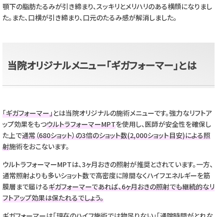
顎下の脂肪たるみが引き締まり、スッキリとメリハリのある横顔になりまし
た。また、口横が引き締まり、口元のたるみ感が解消しました。
当院オリジナルメニュー「ギガフォーマー」とは
「ギガフォーマー」
とは当院オリジナルの施術メニューです。強力なリフトア
ップ効果をもつ
ウルトラフォーマーMPT
を使用し、医師が安全性を確保し
た上で
通常（680ショット）
の3倍のショット数(2,000ショット目安)による照
射
施術をおこないます。
ウルトラフォーマーMPTは、3ヶ月おきの照射が推奨とされています。一方、
通常照射よりも多いショット数で高密度に隙間なくハイフエネルギーを筋
膜層まで届ける
ギガフォーマーであれば、6ヶ月おきの照射でも継続的なリ
フトアップ効果は保たれるでしょう。
ギガフォーマーは「現在のハイフ施術では物足りない」「通院時間がとれな