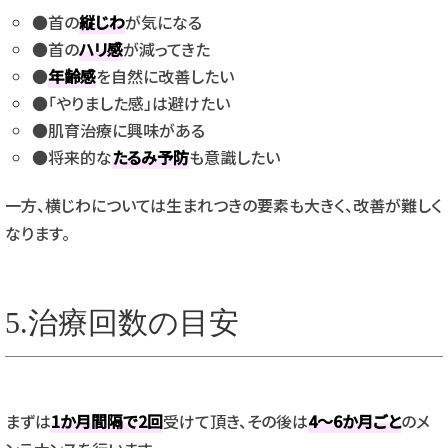
●首の
縦じわ
が気になる
●首の
ハリ感
が減ってきた
●
年齢感
を自然に改善したい
●「やりました感」は避けたい
●肌育治療に興味がある
●将来的な
たるみ予防
も意識したい
一方、横じわについては生まれつきの要素も大きく、改善が難しく
なります。
5.治療回数の目安
まずは
1か月間隔で2回
受けて頂き、その後は
4～6か月ごと
のメ