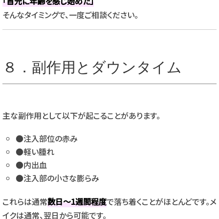
「首元に年齢を感じ始めた」
そんなタイミングで、一度ご相談ください。
８．
副作用
と
ダウン
タイム
主
な
副作用
として
以下
が
起こる
こと
が
あり
ます。
●注入
部位
の
赤み
●軽い
腫れ
●内出血
●注入
部
の
小さな
膨
ら
み
これら
は
通常
数
日〜
1
週間
程度
で
落ち着く
こと
が
ほとんど
です。
メ
イク
は
通常、
翌日
から
可能
です。