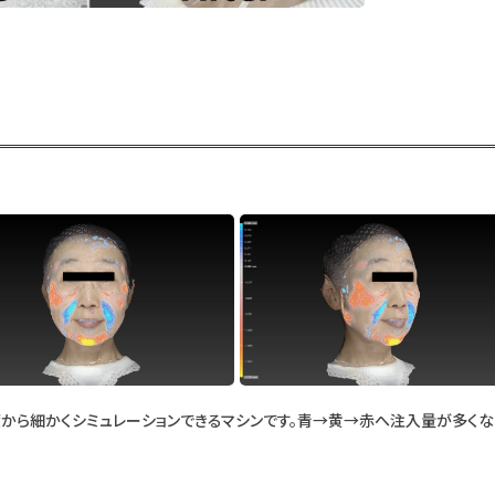
度から細かくシミュレーションできるマシンです。青→黄→赤へ注入量が多くな