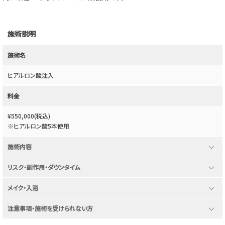
施術説明
施術名
ヒアルロン酸注入
料金
¥550,000(税込)
※ヒアルロン酸5本使用
expand_more
施術内容
expand_more
リスク・副作用・ダウンタイム
expand_more
メイク・入浴
expand_more
注意事項・施術を受けられない方