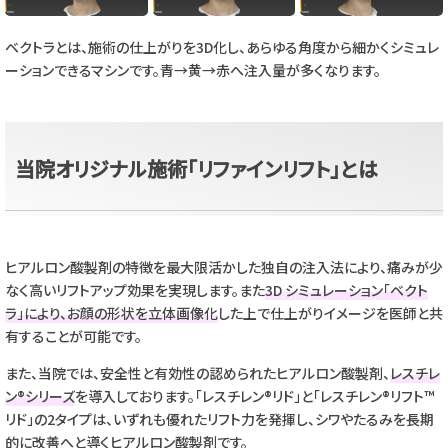
ベクトラとは、施術の仕上がりを3D化し、あらゆる角度から細かくシミュレ
ーションできるマシンです。青→黄→赤へ注入量が多くなります。
当院オリジナル施術「リファインリフト」とは
ヒアルロン酸製剤の特徴を最大限活かした独自の注入法により、痛みが少
なく高いリフトアップ効果を実現します。また
3D シミュレーション「ベクト
ラ」により、お顔の形状を立体画像化
した上で仕上がりイメージを医師と共
有することが可能です。
また、当院では、安全性と有効性の認められたヒアルロン酸製剤、
レスチレ
ン®︎シリーズ
を導入しております。「レスチレン®リド」と「レスチレン®リフト™
リド」の2タイプは、いずれも優れたリフト力を発揮し、シワやたるみを長期
的に改善へと導くヒアルロン酸製剤です。