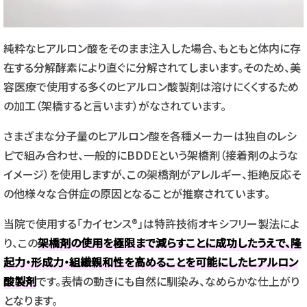
純粋なヒアルロン酸をそのまま注入した場合、もともと体内に存
在する分解酵素により直ぐに分解されてしまいます。そのため、美
容医療で使用する多くのヒアルロン酸製剤は溶けにくくするため
の加工（架橋すると言います）がなされています。
さまざまな分子量のヒアルロン酸を各種メーカーは独自のレシ
ピで組み合わせ、一般的にBDDEという架橋剤（接着剤のような
イメージ）を使用しますが、この架橋剤がアレルギー、拒絶反応そ
の他様々な合併症の原因となることが推察されています。
当院で使用する「カイセンス®」は特許技術オキシフリー製法によ
り、この
架橋剤の使用を極限まで減らすことに成功したうえで、隆
起力・形成力・組織親和性を高めることを可能にしたヒアルロン
酸製剤
です。表情の動きにも自然に馴染み、なめらかな仕上がり
となります。