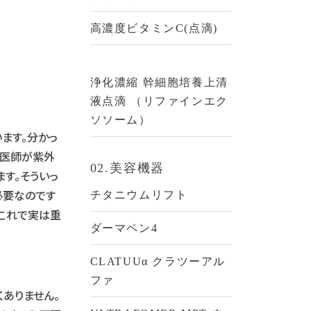
高濃度ビタミンC(点滴)
浄化濃縮 幹細胞培養上清
液点滴 （リファインエク
ソソーム）
ます。分かっ
科医師が紫外
02.美容機器
す。そういっ
必要なのです
チタニウムリフト
はこれで実は重
ダーマペン4
CLATUUα クラツーアル
ファ
ありません。