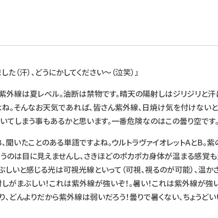
た（汗）、どうにかしてください～（泣笑）』
の紫外線は夏レベル。油断は禁物です。晴天の陽射しはジリジリと汗
よね。そんなお天気であれば、皆さん紫外線、日焼け気を付けないと
いてしまう事もあるかと思います。一番危険なのはこの曇り空です
、聞いたことのある単語ですよね。ウルトラヴァイオレットAとB。紫
うのは目に見えませんし、さきほどのポカポカ身体が温まる感覚も
ぶしいと感じる光は可視光線といって（可視、視るのが可能）、温か
しがまぶしい！これは紫外線が強いぞ！。暑い！これは紫外線が強い
り、どんよりだから紫外線は弱いだろう！曇りで暑くない、ちょうど