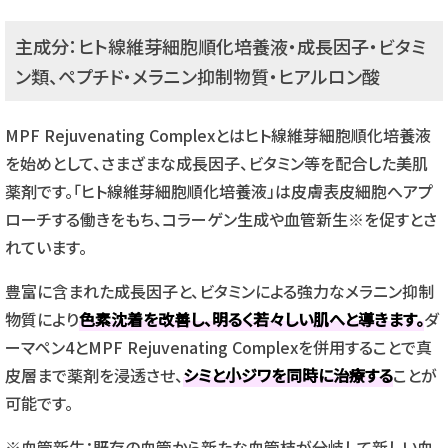
主成分：ヒト線維芽細胞順化培養液・成長因子・ビタミ
ン類、ペプチド・メラニン抑制物質・ヒアルロン酸
MPF Rejuvenating Complexとはヒト線維芽細胞順化培養液
を始めとして、さまざまな成長因子、ビタミン等を配合した美肌
薬剤です。「ヒト線維芽細胞順化培養液」は皮膚表皮細胞へアプ
ローチする働きをもち、コラーゲン生成や血管新生※を促すとさ
れています。
豊富に含まれた成長因子と、ビタミンによる強力なメラニン抑制
物質により
色素沈着を改善し、明るく若々しい肌へと導きます。
ダ
ーマペン4とMPF Rejuvenating Complexを併用することで真
皮層まで薬剤を浸透させ、
シミと小ジワを同時に治療する
ことが
可能です。
※血管新生：既存の血管から新たな血管枝が分岐して新しい血