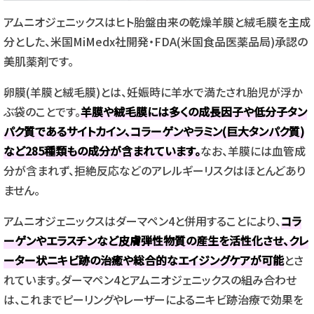
アムニオジェニックスはヒト胎盤由来の乾燥羊膜と絨毛膜を主成
分とした、米国MiMedx社開発・FDA(米国食品医薬品局)承認の
美肌薬剤です。
卵膜(羊膜と絨毛膜)とは、妊娠時に羊水で満たされ胎児が浮か
ぶ袋のことです。
羊膜や絨毛膜には多くの成長因子や低分子タン
パク質であるサイトカイン、コラーゲンやラミン(巨大タンパク質)
など285種類もの成分が含まれています。
なお、羊膜には血管成
分が含まれず、拒絶反応などのアレルギーリスクはほとんどあり
ません。
アムニオジェニックスはダーマペン4と併用することにより、
コラ
ーゲンやエラスチンなど皮膚弾性物質の産生を活性化させ、クレ
ーター状ニキビ跡の治癒や総合的なエイジングケアが可能
とさ
れています。ダーマペン4とアムニオジェニックスの組み合わせ
は、これまでピーリングやレーザーによるニキビ跡治療で効果を