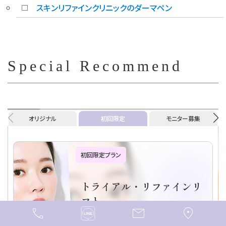
スキンリファインクリニックのダーマペン
Special Recommend
オリジナル
初回限定
モニター募集
初回限定プラン
トライアル・リファインリ
フト
call
mail
location_on
お試しヒアルロン酸１本～